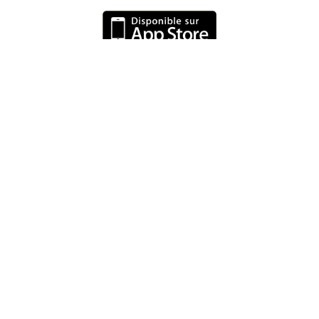
Nous contacter
Siège social :
FAQ
223 avenue Victor Hugo
Mentions légales
92140 CLAMART
CGU & CGV
Les Statuts de
l'Association
Politique de
confidentialité
Politique de cookies