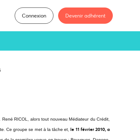
Connexion
Devenir adhérent
s
trie. René RICOL, alors tout nouveau Médiateur du Crédit,
le 11 février 2010, a
te. Ce groupe se met à la tâche et,
res de la première vague on trouve : Bouygues, Danone,