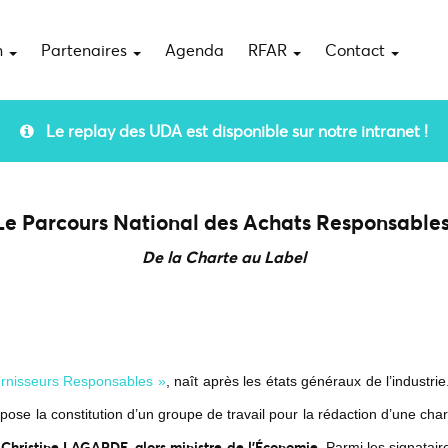
n
Partenaires
Agenda
RFAR
Contact
Le replay des UDA est disponible sur notre intranet !
Le Parcours National des Achats Responsable
De la Charte au Label
urnisseurs Responsables »
, naît après les états généraux de l’indus
ose la constitution d’un groupe de travail pour la rédaction d’une char
e Christine LAGARDE, alors ministre de l’Économie
. Parmi les signatai