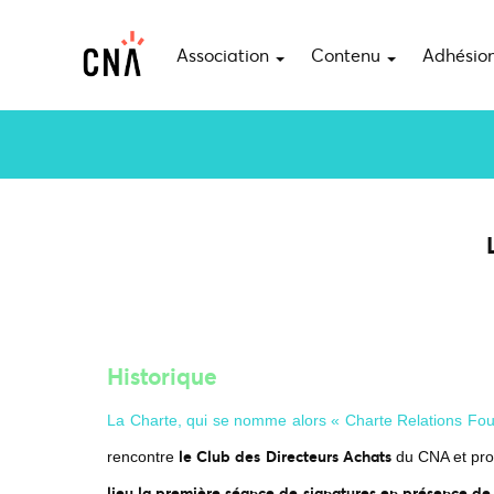
Association
Contenu
Adhésio
Historique
La Charte, qui se nomme alors « Charte Relations Fo
le Club des Directeurs Achats
rencontre
du CNA et prop
lieu la première séance de signatures en présence d