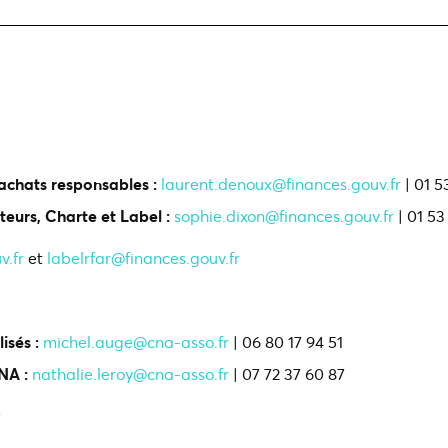
achats responsables :
laurent.denoux@finances.gouv.fr
| 01 5
eurs, Charte et Label :
sophie.dixon@finances.gouv.fr
| 01 53
v.fr
et
labelrfar@finances.gouv.fr
sés :
michel.auge@cna-asso.fr
| 06 80 17 94 51
CNA :
nathalie.leroy@cna-asso.fr
| 07 72 37 60 87
r