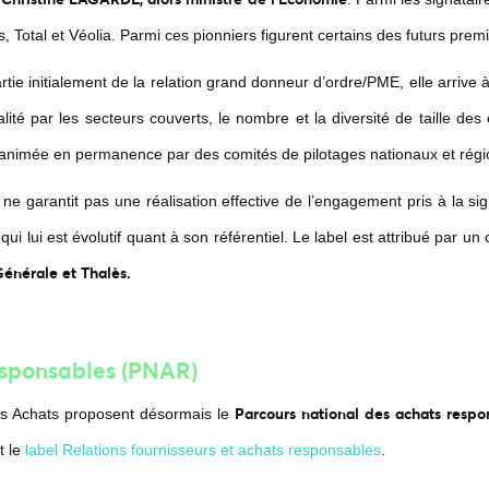
, Total et Véolia. Parmi ces pionniers figurent certains des futurs premie
ie initialement de la relation grand donneur d’ordre/PME, elle arrive a
alité par les secteurs couverts, le nombre et la diversité de taille de
t animée en permanence par des comités de pilotages nationaux et rég
t ne garantit pas une réalisation effective de l’engagement pris à la 
 qui lui est évolutif quant à son référentiel. Le label est attribué par 
́nérale et Thalès.
esponsables (PNAR)
Parcours national des achats respo
es Achats proposent désormais le
t le
label Relations fournisseurs et achats responsables
.