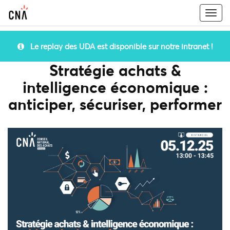
Togg
navi
Le replay des UDA est disponible sur notre intranet !
Stratégie achats &
intelligence économique :
anticiper, sécuriser, performer