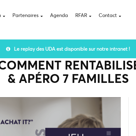
n
Partenaires
Agenda
RFAR
Contact
Le replay des UDA est disponible sur notre intranet !
| COMMENT RENTABILIS
& APÉRO 7 FAMILLES