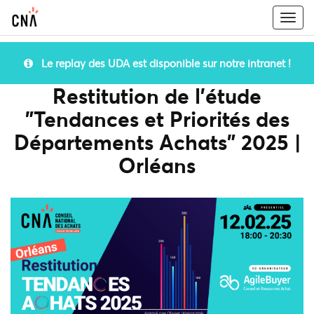
Togg
navi
Le replay des UDA est disponible sur notre intranet !
Restitution de l'étude
"Tendances et Priorités des
Départements Achats" 2025 |
Orléans