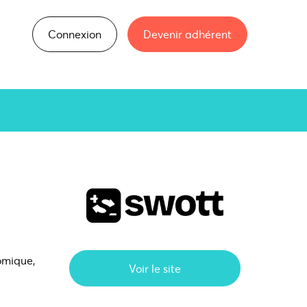
Connexion
Devenir adhérent
omique,
Voir le site