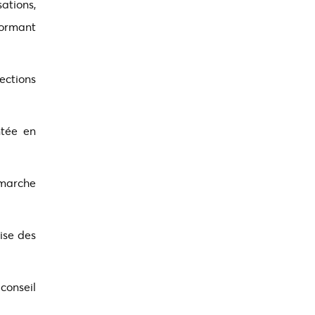
ations,
formant
ections
ntée en
émarche
ise des
conseil