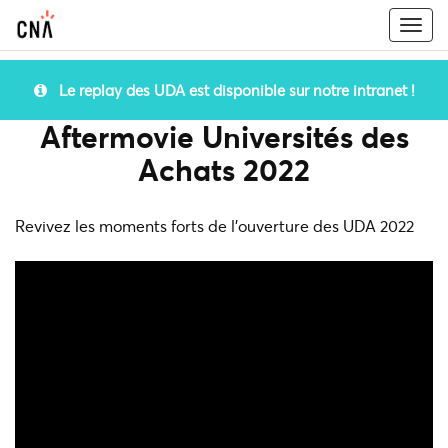
Togg
navi
Le replay des UDA est disponible sur notre intranet !
Aftermovie Universités des
Achats 2022
Revivez les moments forts de l'ouverture des UDA 2022