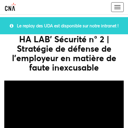
Togg
navi
Le replay des UDA est disponible sur notre intranet !
HA LAB' Sécurité n° 2 |
Stratégie de défense de
l’employeur en matière de
faute inexcusable