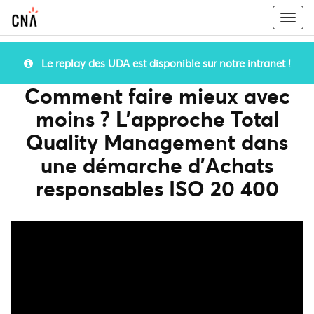
Togg
navi
Le replay des UDA est disponible sur notre intranet !
Comment faire mieux avec
moins ? L’approche Total
Quality Management dans
une démarche d’Achats
responsables ISO 20 400