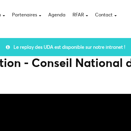
n
Partenaires
Agenda
RFAR
Contact
Le replay des UDA est disponible sur notre intranet !
ion - Conseil National 