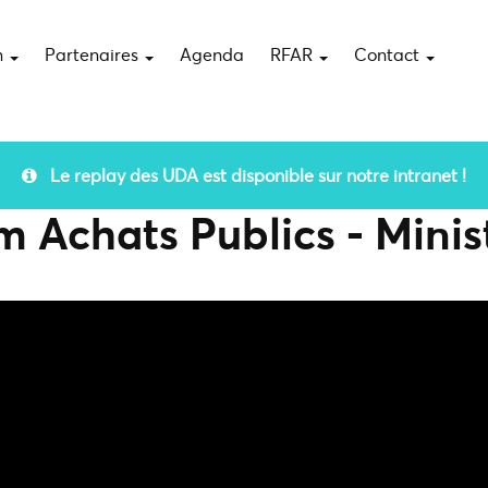
n
Partenaires
Agenda
RFAR
Contact
Le replay des UDA est disponible sur notre intranet !
 Achats Publics - Ministè