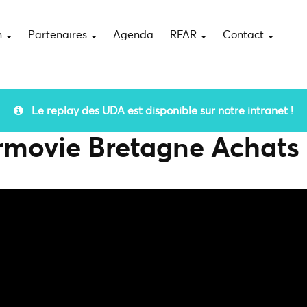
n
Partenaires
Agenda
RFAR
Contact
Le replay des UDA est disponible sur notre intranet !
rmovie Bretagne Achats