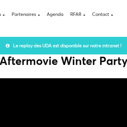
n
Partenaires
Agenda
RFAR
Contact
Le replay des UDA est disponible sur notre intranet !
Aftermovie Winter Part