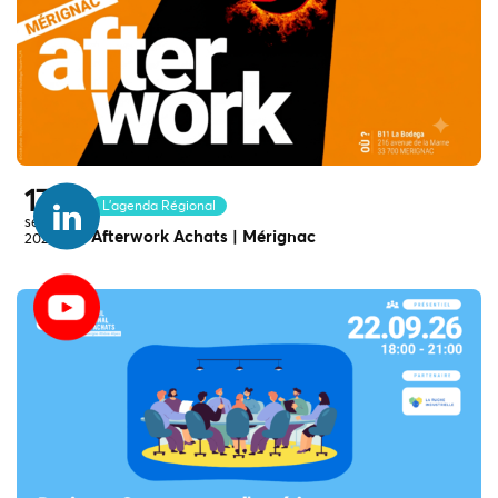
17
L'agenda Régional
sept.
Afterwork Achats | Mérignac
2026