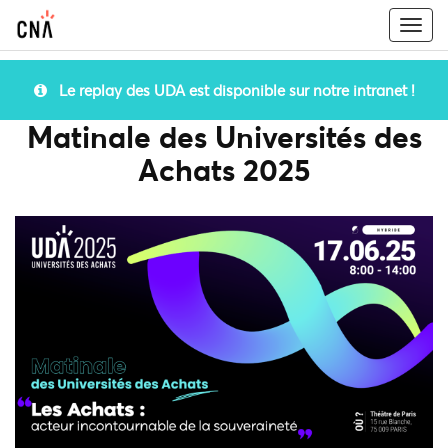
Togg
navi
Le replay des UDA est disponible sur notre intranet !
Matinale des Universités des
Achats 2025