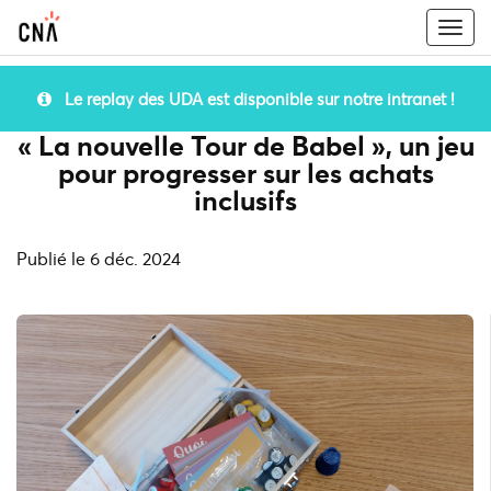
Togg
navi
Le replay des UDA est disponible sur notre intranet !
« La nouvelle Tour de Babel », un jeu
pour progresser sur les achats
inclusifs
Publié le 6 déc. 2024